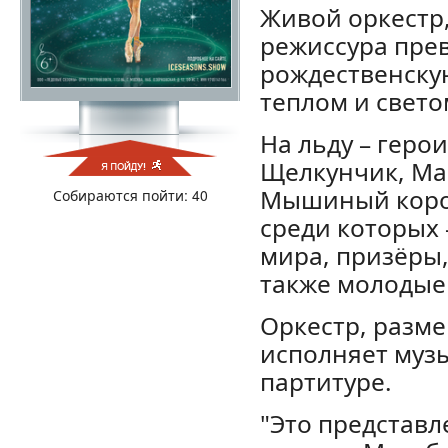
Живой оркестр,
режиссура пре
рождественскую
теплом и свето
На льду – геро
Щелкунчик, Ма
Мышиный корол
Собираются пойти: 40
среди которых
мира, призёры
также молодые
Оркестр, разм
исполняет муз
партитуре.
"Это представл