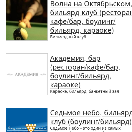
Волна на Октябрьском
бильярд-клуб (рестора
кафе/бар, боулинг/
бильярд, караоке)
Бильярдный клуб
Академия, бар
(ресторан/кафе/бар,
боулинг/бильярд,
караоке)
Караоке, бильярд, банкетный зал
Седьмое небо, бильярд
клуб (боулинг/бильярд)
Седьмое Небо – это один из самых