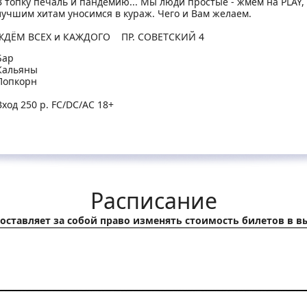
В топку печаль и пандемию... Мы люди простые - жмём на PLAY,
лучшим хитам уносимся в кураж. Чего и Вам желаем.
ЖДЁМ ВСЕХ и КАЖДОГО ПР. СОВЕТСКИЙ 4
Бар
Кальяны
Попкорн
Вход 250 р. FC/DC/AC 18+
Расписание
оставляет за собой право изменять стоимость билетов в в