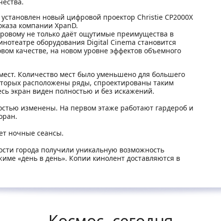
чества.
л установлен новый цифровой проектор Christie CP2000X
показа компании XpanD.
фровому не только даёт ощутимые преимущества в
инотеатре оборудования Digital Cinema становится
вом качестве, на новом уровне эффектов объемного
мест. Количество мест было уменьшено для большего
которых расположены ряды, спроектированы таким
есь экран виден полностью и без искажений.
остью изменены. На первом этаже работают гардероб и
оран.
ет ночные сеансы.
гости города получили уникальную возможность
име «день в день». Копии кинолент доставляются в
Космос, сегодня