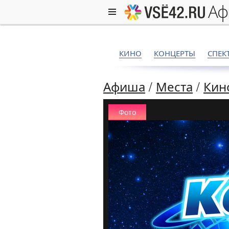
а
КИНО
КОНЦЕРТЫ
СПЕК
Афиша
/
Места
/
Кин
Фото