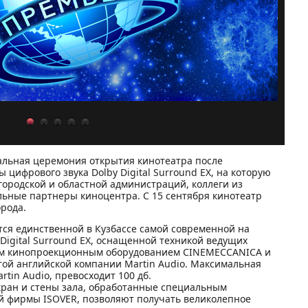
иальная церемония открытия кинотеатра после
 цифрового звука Dolby Digital Surround EX, на которую
ородской и областной администраций, коллеги из
льные партнеры киноцентра. С 15 сентября кинотеатр
орода.
тся единственной в Кузбассе самой современной на
Digital Surround EX, оснащенной техникой ведущих
им кинопроекционным оборудованием CINEMECCANICA и
ой английской компании Martin Audio. Максимальная
tin Audio, превосходит 100 дб.
ран и стены зала, обработанные специальным
 фирмы ISOVER, позволяют получать великолепное