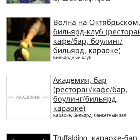
Волна на Октябрьском
бильярд-клуб (рестора
кафе/бар, боулинг/
бильярд, караоке)
Бильярдный клуб
Академия, бар
(ресторан/кафе/бар,
боулинг/бильярд,
караоке)
Караоке, бильярд, банкетный зал
Truffaldino, караоке-бар