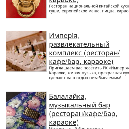
Ресторан национальной китайской кухн
суши, европейское меню, пицца, карао
Имперiя,
развлекательный
комплекс (ресторан/
кафе/бар, караоке)
Приглашаем вас посетить РК «Имперiя»
Караоке, живая музыка, прекрасная ку
сделают ваш отдых незабываемым!
Балалайка,
музыкальный бар
(ресторан/кафе/бар,
караоке)
Музыкальный бар-караоке