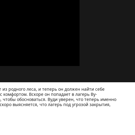
 из родного леса, и теперь он должен найти себе
с комфортом. Вскоре он попадает в лагерь Ву-
, чтобы обосноваться. Вуди уверен, что теперь именно
 скоро выясняется, что лагерь под угрозой закрытия,