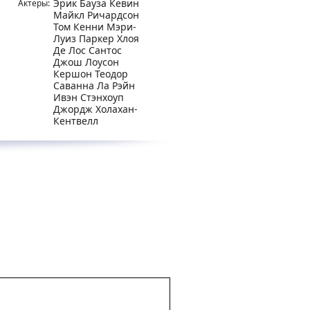
Эрик Бауза Кевин
Актеры:
Майкл Ричардсон
Том Кенни Мэри-
Луиз Паркер Хлоя
Де Лос Сантос
Джош Лоусон
Кершон Теодор
Саванна Ла Рэйн
Ивэн Стэнхоуп
Джордж Холахан-
Кентвелл