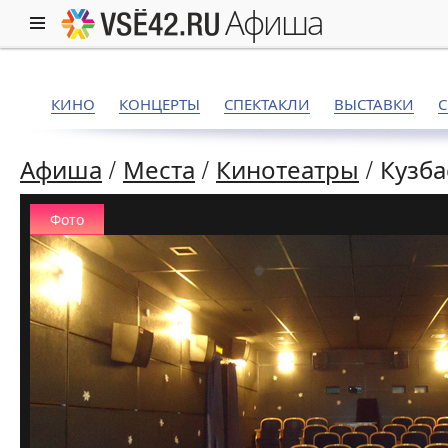
афиша
КИНО
КОНЦЕРТЫ
СПЕКТАКЛИ
ВЫСТАВКИ
Афиша
/
Места
/
Кинотеатры
/
Кузб
Фото